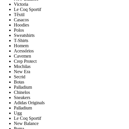
Victoria
Le Coq Sportif
Têxtil
Casacos
Hoodies
Polos
Sweatshirts
T-Shirts
Homem
Acessórios
Cavemen
Crep Protect
Mochilas
New Era
Secrid
Botas
Palladium
Chinelos
Sneakers
Adidas Originals
Palladium
Ugg
Le Coq Sportif
New Balance
Puma