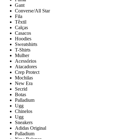
Gant
Converse/All Star
Fila
Têxtil
Calças
Casacos
Hoodies
Sweatshirts
T-Shirts
Mulher
Acessórios
Atacadores
Crep Protect
Mochilas
New Era
Secrid
Botas
Palladium
Ugg
Chinelos
Ugg
Sneakers
Adidas Original
Palladium