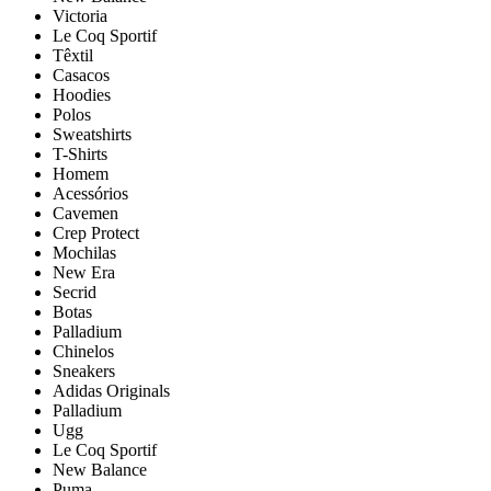
Victoria
Le Coq Sportif
Têxtil
Casacos
Hoodies
Polos
Sweatshirts
T-Shirts
Homem
Acessórios
Cavemen
Crep Protect
Mochilas
New Era
Secrid
Botas
Palladium
Chinelos
Sneakers
Adidas Originals
Palladium
Ugg
Le Coq Sportif
New Balance
Puma