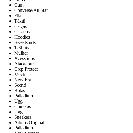
Gant
Converse/All Star
Fila
Têxtil
Calças
Casacos
Hoodies
Sweatshirts
T-Shirts
Mulher
Acessórios
Atacadores
Crep Protect
Mochilas
New Era
Secrid
Botas
Palladium
Ugg
Chinelos
Ugg
Sneakers
Adidas Original
Palladium