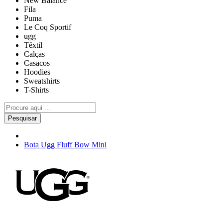
New Balance
Fila
Puma
Le Coq Sportif
ugg
Têxtil
Calças
Casacos
Hoodies
Sweatshirts
T-Shirts
Pesquisar
Bota Ugg Fluff Bow Mini