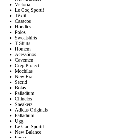
Victoria
Le Coq Sportif
Têxtil
Casacos
Hoodies
Polos
Sweatshirts
T-Shirts
Homem
Acessórios
Cavemen
Crep Protect
Mochilas
New Era
Secrid
Botas
Palladium
Chinelos
Sneakers
Adidas Originals
Palladium
Ugg
Le Coq Sportif
New Balance
Puma