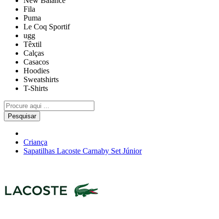
New Balance
Fila
Puma
Le Coq Sportif
ugg
Têxtil
Calças
Casacos
Hoodies
Sweatshirts
T-Shirts
Pesquisar
Criança
Sapatilhas Lacoste Carnaby Set Júnior