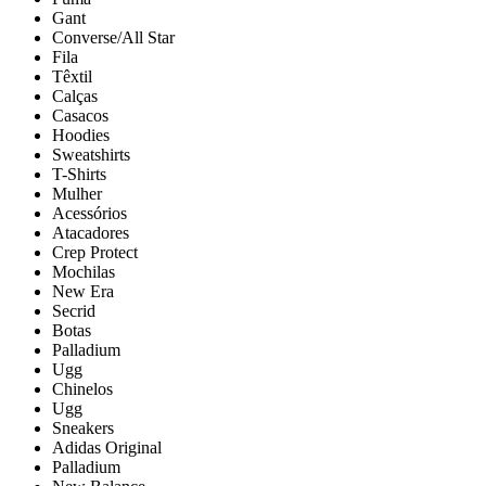
Gant
Converse/All Star
Fila
Têxtil
Calças
Casacos
Hoodies
Sweatshirts
T-Shirts
Mulher
Acessórios
Atacadores
Crep Protect
Mochilas
New Era
Secrid
Botas
Palladium
Ugg
Chinelos
Ugg
Sneakers
Adidas Original
Palladium