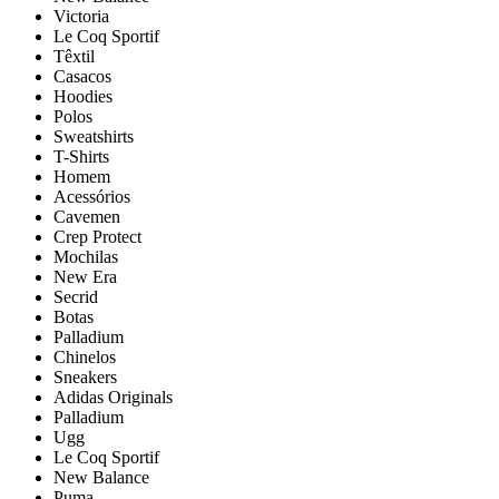
Victoria
Le Coq Sportif
Têxtil
Casacos
Hoodies
Polos
Sweatshirts
T-Shirts
Homem
Acessórios
Cavemen
Crep Protect
Mochilas
New Era
Secrid
Botas
Palladium
Chinelos
Sneakers
Adidas Originals
Palladium
Ugg
Le Coq Sportif
New Balance
Puma