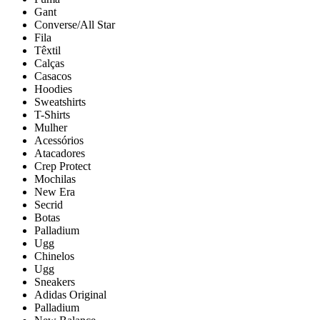
Gant
Converse/All Star
Fila
Têxtil
Calças
Casacos
Hoodies
Sweatshirts
T-Shirts
Mulher
Acessórios
Atacadores
Crep Protect
Mochilas
New Era
Secrid
Botas
Palladium
Ugg
Chinelos
Ugg
Sneakers
Adidas Original
Palladium