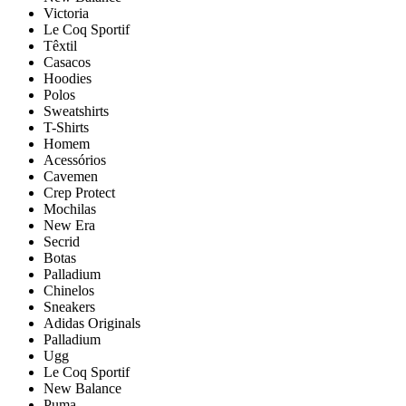
Victoria
Le Coq Sportif
Têxtil
Casacos
Hoodies
Polos
Sweatshirts
T-Shirts
Homem
Acessórios
Cavemen
Crep Protect
Mochilas
New Era
Secrid
Botas
Palladium
Chinelos
Sneakers
Adidas Originals
Palladium
Ugg
Le Coq Sportif
New Balance
Puma