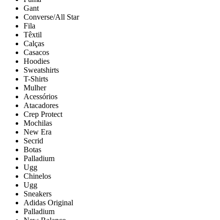
Gant
Converse/All Star
Fila
Têxtil
Calças
Casacos
Hoodies
Sweatshirts
T-Shirts
Mulher
Acessórios
Atacadores
Crep Protect
Mochilas
New Era
Secrid
Botas
Palladium
Ugg
Chinelos
Ugg
Sneakers
Adidas Original
Palladium