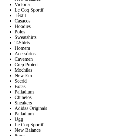
Victoria
Le Coq Sportif
Têxtil
Casacos
Hoodies
Polos
Sweatshirts
T-Shirts
Homem
Acessórios
Cavemen
Crep Protect
Mochilas
New Era
Secrid
Botas
Palladium
Chinelos
Sneakers
Adidas Originals
Palladium
Ugg
Le Coq Sportif
New Balance
Puma