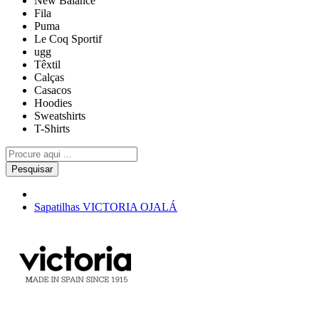
New Balance
Fila
Puma
Le Coq Sportif
ugg
Têxtil
Calças
Casacos
Hoodies
Sweatshirts
T-Shirts
Pesquisar
Sapatilhas VICTORIA OJALÁ