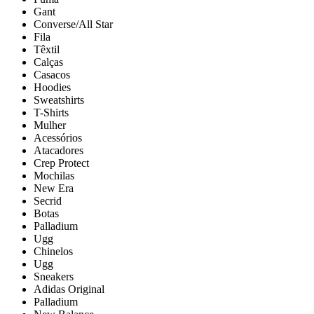
Gant
Converse/All Star
Fila
Têxtil
Calças
Casacos
Hoodies
Sweatshirts
T-Shirts
Mulher
Acessórios
Atacadores
Crep Protect
Mochilas
New Era
Secrid
Botas
Palladium
Ugg
Chinelos
Ugg
Sneakers
Adidas Original
Palladium