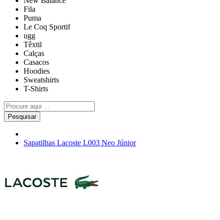
New Balance
Fila
Puma
Le Coq Sportif
ugg
Têxtil
Calças
Casacos
Hoodies
Sweatshirts
T-Shirts
Pesquisar
Sapatilhas Lacoste L003 Neo Júnior