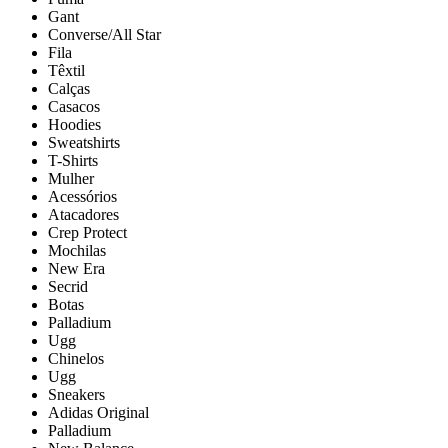
Gant
Converse/All Star
Fila
Têxtil
Calças
Casacos
Hoodies
Sweatshirts
T-Shirts
Mulher
Acessórios
Atacadores
Crep Protect
Mochilas
New Era
Secrid
Botas
Palladium
Ugg
Chinelos
Ugg
Sneakers
Adidas Original
Palladium