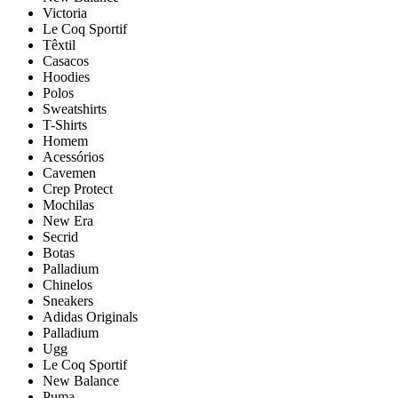
Victoria
Le Coq Sportif
Têxtil
Casacos
Hoodies
Polos
Sweatshirts
T-Shirts
Homem
Acessórios
Cavemen
Crep Protect
Mochilas
New Era
Secrid
Botas
Palladium
Chinelos
Sneakers
Adidas Originals
Palladium
Ugg
Le Coq Sportif
New Balance
Puma