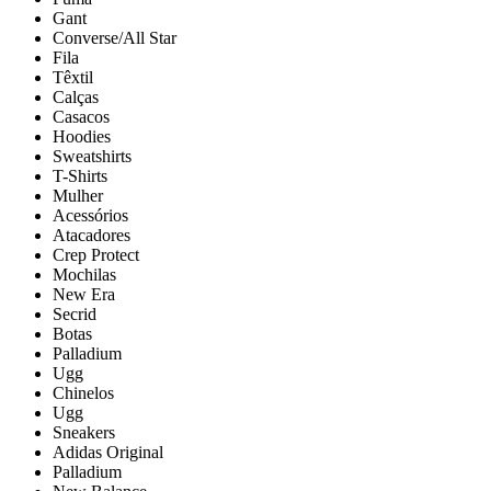
Gant
Converse/All Star
Fila
Têxtil
Calças
Casacos
Hoodies
Sweatshirts
T-Shirts
Mulher
Acessórios
Atacadores
Crep Protect
Mochilas
New Era
Secrid
Botas
Palladium
Ugg
Chinelos
Ugg
Sneakers
Adidas Original
Palladium