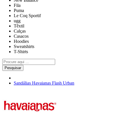
New Balance
Fila
Puma
Le Coq Sportif
ugg
Têxtil
Calças
Casacos
Hoodies
Sweatshirts
T-Shirts
Pesquisar
Sandálias Havaianas Flash Urban