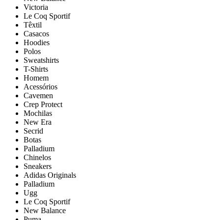
Victoria
Le Coq Sportif
Têxtil
Casacos
Hoodies
Polos
Sweatshirts
T-Shirts
Homem
Acessórios
Cavemen
Crep Protect
Mochilas
New Era
Secrid
Botas
Palladium
Chinelos
Sneakers
Adidas Originals
Palladium
Ugg
Le Coq Sportif
New Balance
Puma