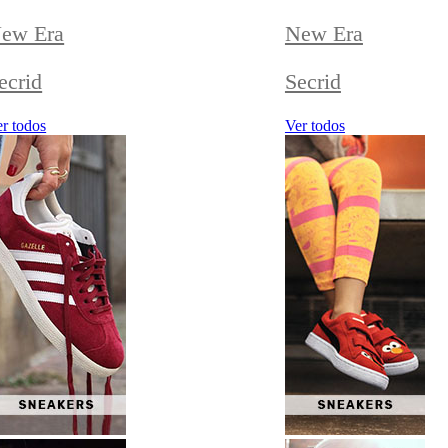
ew Era
New Era
ecrid
Secrid
r todos
Ver todos