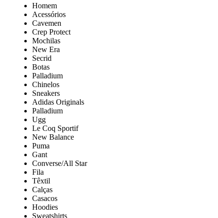
Homem
Acessórios
Cavemen
Crep Protect
Mochilas
New Era
Secrid
Botas
Palladium
Chinelos
Sneakers
Adidas Originals
Palladium
Ugg
Le Coq Sportif
New Balance
Puma
Gant
Converse/All Star
Fila
Têxtil
Calças
Casacos
Hoodies
Sweatshirts