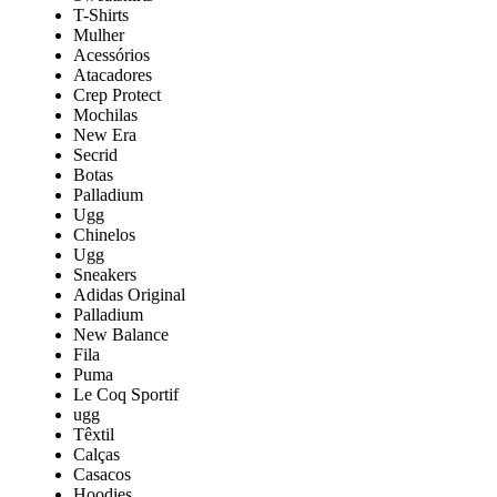
T-Shirts
Mulher
Acessórios
Atacadores
Crep Protect
Mochilas
New Era
Secrid
Botas
Palladium
Ugg
Chinelos
Ugg
Sneakers
Adidas Original
Palladium
New Balance
Fila
Puma
Le Coq Sportif
ugg
Têxtil
Calças
Casacos
Hoodies