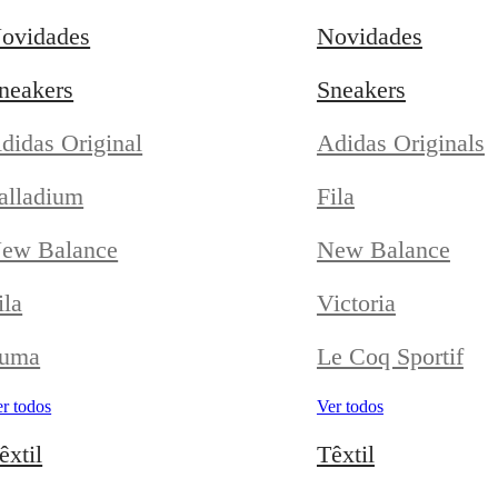
ovidades
Novidades
neakers
Sneakers
didas Original
Adidas Originals
alladium
Fila
ew Balance
New Balance
ila
Victoria
uma
Le Coq Sportif
r todos
Ver todos
êxtil
Têxtil