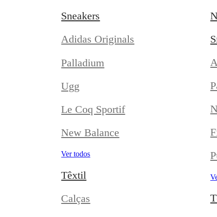
Sneakers
N
S
Adidas Originals
A
Palladium
P
Ugg
N
Le Coq Sportif
F
New Balance
P
Ver todos
Têxtil
Ve
T
Calças