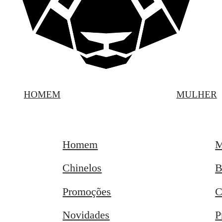
HOMEM
MULHER
Homem
M
Chinelos
B
Promoções
C
Novidades
P