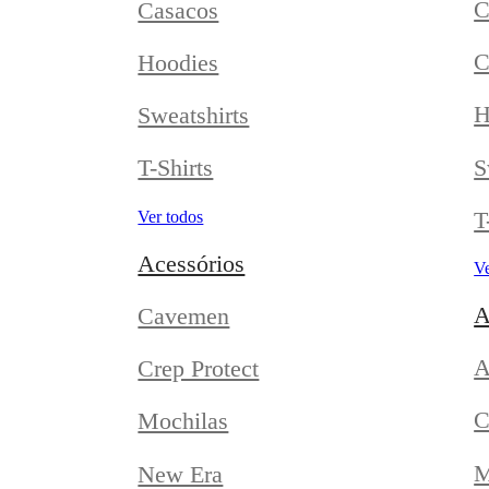
C
Casacos
C
Hoodies
H
Sweatshirts
S
T-Shirts
T
Ver todos
Acessórios
Ve
A
Cavemen
A
Crep Protect
C
Mochilas
M
New Era