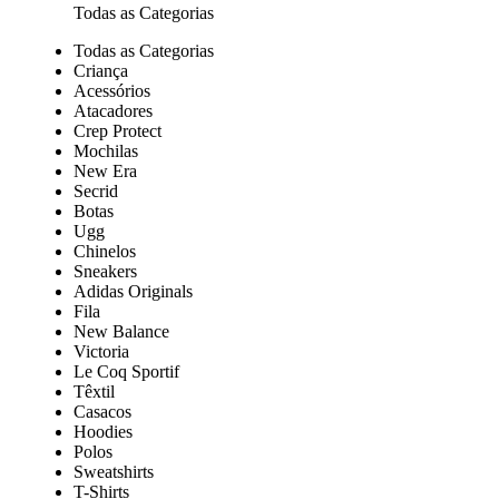
Todas as Categorias
Todas as Categorias
Criança
Acessórios
Atacadores
Crep Protect
Mochilas
New Era
Secrid
Botas
Ugg
Chinelos
Sneakers
Adidas Originals
Fila
New Balance
Victoria
Le Coq Sportif
Têxtil
Casacos
Hoodies
Polos
Sweatshirts
T-Shirts