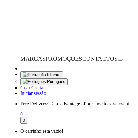
MARCAS
PROMOÇÕES
CONTACTOS
Idioma
Português
Criar Conta
Iniciar sessão
Free Delivery:
Take advantage of our time to save event
0
0
O carrinho está vazio!