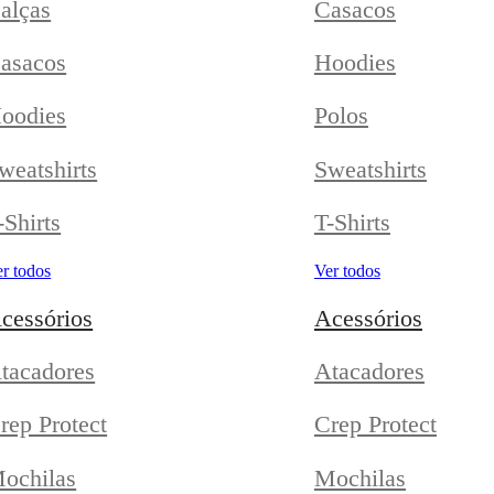
alças
Casacos
asacos
Hoodies
oodies
Polos
weatshirts
Sweatshirts
-Shirts
T-Shirts
r todos
Ver todos
cessórios
Acessórios
tacadores
Atacadores
rep Protect
Crep Protect
ochilas
Mochilas