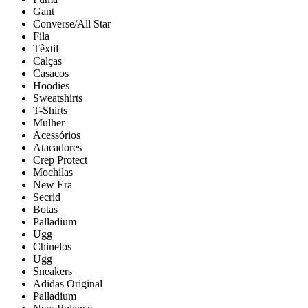
Gant
Converse/All Star
Fila
Têxtil
Calças
Casacos
Hoodies
Sweatshirts
T-Shirts
Mulher
Acessórios
Atacadores
Crep Protect
Mochilas
New Era
Secrid
Botas
Palladium
Ugg
Chinelos
Ugg
Sneakers
Adidas Original
Palladium