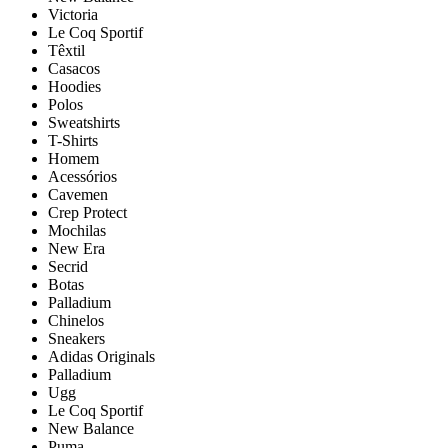
Victoria
Le Coq Sportif
Têxtil
Casacos
Hoodies
Polos
Sweatshirts
T-Shirts
Homem
Acessórios
Cavemen
Crep Protect
Mochilas
New Era
Secrid
Botas
Palladium
Chinelos
Sneakers
Adidas Originals
Palladium
Ugg
Le Coq Sportif
New Balance
Puma